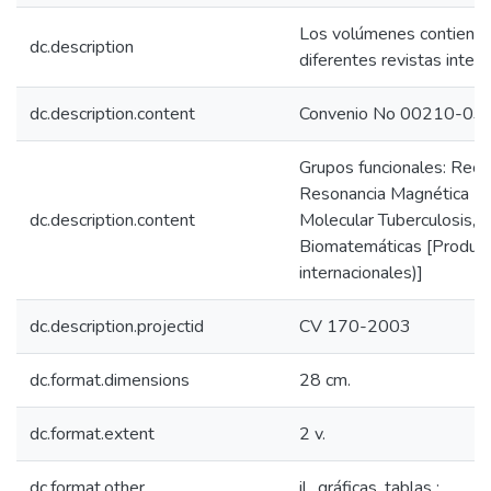
Los volúmenes contienen a
dc.description
diferentes revistas intern
dc.description.content
Convenio No 00210-03
Grupos funcionales: Recep
Resonancia Magnética Nuc
dc.description.content
Molecular Tuberculosis, 
Biomatemáticas [Producció
internacionales)]
dc.description.projectid
CV 170-2003
dc.format.dimensions
28 cm.
dc.format.extent
2 v.
dc.format.other
il., gráficas, tablas ;