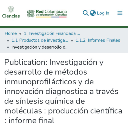
(current)
Log In
Communities & Collections
Home
1. Investigación Financiada con Recursos Públicos
1.1 Productos de investigación
1.1.2. Informes Finales
All of DSpace
Investigación y desarrollo de métodos inmunoprofilácticos y de innovación diagnostica a través de síntesis química de moléculas : producción científica : informe final
Statistics
Publication:
Investigación y
desarrollo de métodos
inmunoprofilácticos y de
innovación diagnostica a través
de síntesis química de
moléculas : producción científica
: informe final