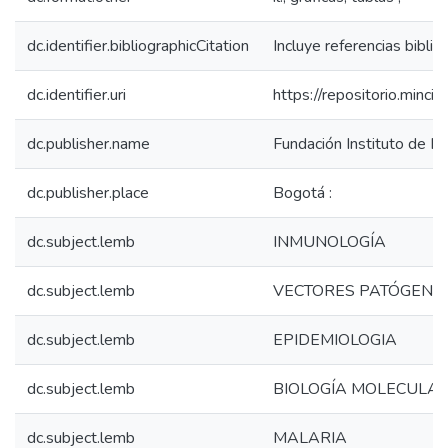
dc.identifier.bibliographicCitation
Incluye referencias biblio
dc.identifier.uri
https://repositorio.min
dc.publisher.name
Fundación Instituto de In
dc.publisher.place
Bogotá :
dc.subject.lemb
INMUNOLOGÍA
dc.subject.lemb
VECTORES PATÓGENO
dc.subject.lemb
EPIDEMIOLOGIA
dc.subject.lemb
BIOLOGÍA MOLECULA
dc.subject.lemb
MALARIA