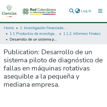
(current)
Log In
Communities & Collections
Home
1. Investigación Financiada con Recursos Públicos
1.1 Productos de investigación
1.1.2. Informes Finales
All of DSpace
Desarrollo de un sistema piloto de diagnóstico de fallas en máquinas rotativas asequible a la pequeña y mediana empresa.
Statistics
Publication:
Desarrollo de un
sistema piloto de diagnóstico de
fallas en máquinas rotativas
asequible a la pequeña y
mediana empresa.