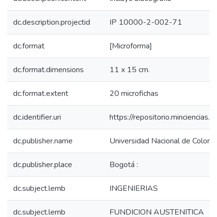
dc.description.projectid
IP 10000-2-002-71
dc.format
[Microforma]
dc.format.dimensions
11 x 15 cm.
dc.format.extent
20 microfichas
dc.identifier.uri
https://repositorio.minciencia
dc.publisher.name
Universidad Nacional de Colomb
dc.publisher.place
Bogotá :
dc.subject.lemb
INGENIERIAS
dc.subject.lemb
FUNDICION AUSTENITICA