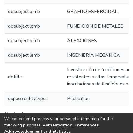
dc.subject.lemb
GRAFITO ESFEROIDAL
dc.subject.lemb
FUNDICION DE METALES
dc.subject.lemb
ALEACIONES
dc.subject.lemb
INGENIERIA MECANICA
Investigación de fundiciones no
dc.title
resistentes a altas temperatura
inoculaciones de fundiciones no
dspace.entity.type
Publication
Collections
We collect and process your personal information for the
1.1.2. Informes Finales
following purposes:
Authentication, Preferences,
Acknowledgement and Statistics
.