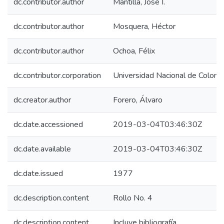
dc.contributor.author
Mantilla, José I.
dc.contributor.author
Mosquera, Héctor
dc.contributor.author
Ochoa, Félix
dc.contributor.corporation
Universidad Nacional de Colombi
dc.creator.author
Forero, Álvaro
dc.date.accessioned
2019-03-04T03:46:30Z
dc.date.available
2019-03-04T03:46:30Z
dc.date.issued
1977
dc.description.content
Rollo No. 4
dc.description.content
Incluye bibliografía