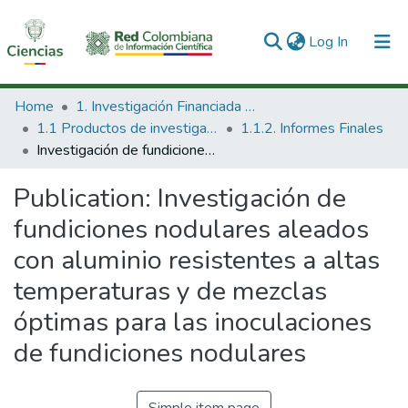
(current)
Log In
Communities & Collections
Home
1. Investigación Financiada con Recursos Públicos
1.1 Productos de investigación
1.1.2. Informes Finales
All of DSpace
Investigación de fundiciones nodulares aleados con aluminio resistentes a altas temperaturas y de mezclas óptimas para las inoculaciones de fundiciones nodulares
Statistics
Publication:
Investigación de
fundiciones nodulares aleados
con aluminio resistentes a altas
temperaturas y de mezclas
óptimas para las inoculaciones
de fundiciones nodulares