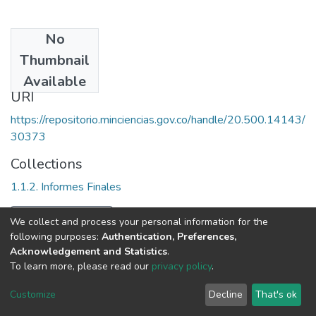
No
Date
Thumbnail
1999
Available
URI
https://repositorio.minciencias.gov.co/handle/20.500.14143/
30373
Collections
1.1.2. Informes Finales
Full item page
We collect and process your personal information for the
following purposes:
Authentication, Preferences,
Acknowledgement and Statistics
.
To learn more, please read our
privacy policy
.
DSpace software
copyright © 2002-2026
LYRASIS
Cookie
Privacy
End User
Send
Customize
Decline
That's ok
settings
policy
Agreement
Feedback