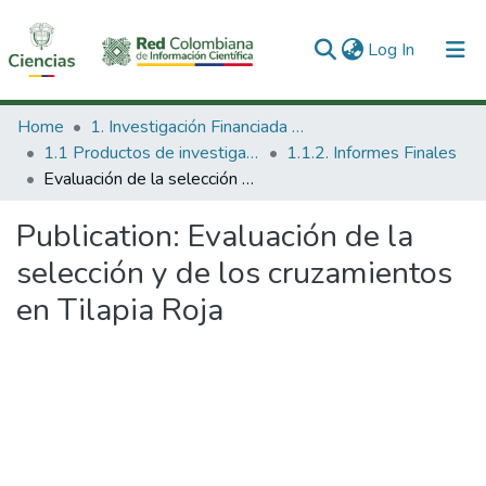
(current)
Log In
Communities & Collections
Home
1. Investigación Financiada con Recursos Públicos
1.1 Productos de investigación
1.1.2. Informes Finales
All of DSpace
Evaluación de la selección y de los cruzamientos en Tilapia Roja
Statistics
Publication:
Evaluación de la
selección y de los cruzamientos
en Tilapia Roja