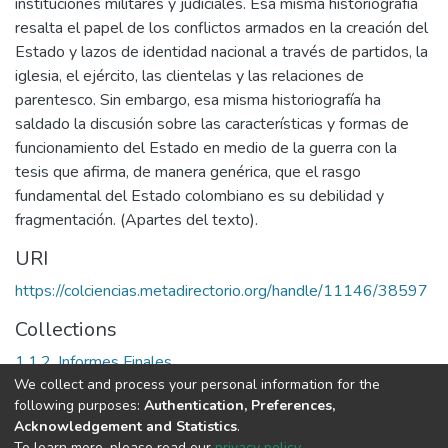
instituciones militares y judiciales. Esa misma historiografía
resalta el papel de los conflictos armados en la creación del
Estado y lazos de identidad nacional a través de partidos, la
iglesia, el ejército, las clientelas y las relaciones de
parentesco. Sin embargo, esa misma historiografía ha
saldado la discusión sobre las características y formas de
funcionamiento del Estado en medio de la guerra con la
tesis que afirma, de manera genérica, que el rasgo
fundamental del Estado colombiano es su debilidad y
fragmentación. (Apartes del texto).
URI
https://colciencias.metadirectorio.org/handle/11146/38597
Collections
1.1.2. Informes Finales
We collect and process your personal information for the
following purposes:
Authentication, Preferences,
Full item page
Acknowledgement and Statistics
.
To learn more, please read our
privacy policy
.