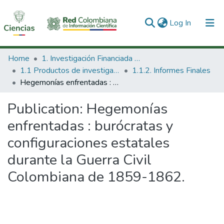
(current)
Log In
Communities & Collections
Home
1. Investigación Financiada con Recursos Públicos
1.1 Productos de investigación
1.1.2. Informes Finales
All of DSpace
Hegemonías enfrentadas : burócratas y configuraciones estatales durante la Guerra Civil Colombiana de 1859-1862.
Statistics
Publication:
Hegemonías
enfrentadas : burócratas y
configuraciones estatales
durante la Guerra Civil
Colombiana de 1859-1862.