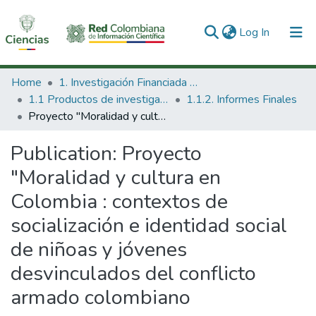
(current)
Log In
Communities & Collections
Home
1. Investigación Financiada con Recursos Públicos
1.1 Productos de investigación
1.1.2. Informes Finales
All of DSpace
Proyecto "Moralidad y cultura en Colombia : contextos de socialización e identidad social de niñoas y jóvenes desvinculados del conflicto armado colombiano
Statistics
Publication:
Proyecto
"Moralidad y cultura en
Colombia : contextos de
socialización e identidad social
de niñoas y jóvenes
desvinculados del conflicto
armado colombiano