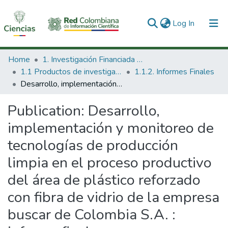
(current)
Log In
Communities & Collections
Home
1. Investigación Financiada con Recursos Públicos
1.1 Productos de investigación
1.1.2. Informes Finales
All of DSpace
Desarrollo, implementación y monitoreo de tecnologías de producción limpia en el proceso productivo del área de plástico reforzado con fibra de vidrio de la empresa buscar de Colombia S.A. : informe final.
Statistics
Publication:
Desarrollo,
implementación y monitoreo de
tecnologías de producción
limpia en el proceso productivo
del área de plástico reforzado
con fibra de vidrio de la empresa
buscar de Colombia S.A. :