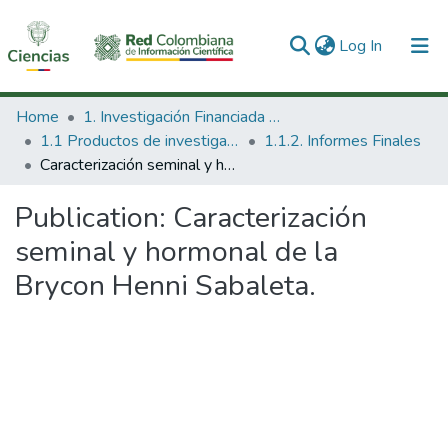
(current)
Log In
Communities & Collections
Home
1. Investigación Financiada con Recursos Públicos
1.1 Productos de investigación
1.1.2. Informes Finales
All of DSpace
Caracterización seminal y hormonal de la Brycon Henni Sabaleta.
Statistics
Publication:
Caracterización
seminal y hormonal de la
Brycon Henni Sabaleta.