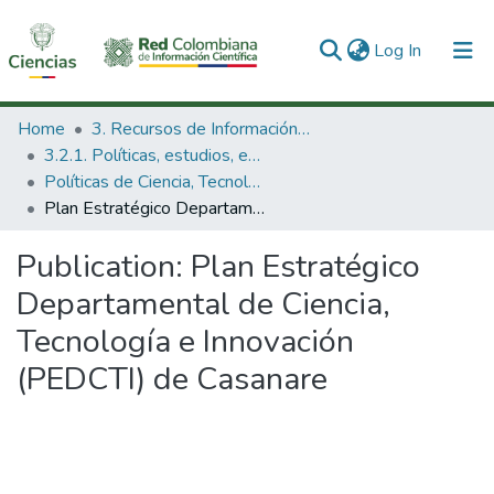
(current)
Log In
Communities & Collections
Home
3. Recursos de Información Científica y Tecnológica
3.2.1. Políticas, estudios, evaluaciones e indicadores de CTeI
All of DSpace
Políticas de Ciencia, Tecnología e Innovación
Plan Estratégico Departamental de Ciencia, Tecnología e Innovación (PEDCTI) de Casanare
Statistics
Publication:
Plan Estratégico
Departamental de Ciencia,
Tecnología e Innovación
(PEDCTI) de Casanare