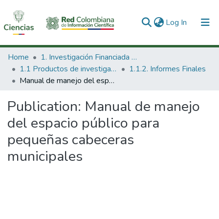
(current)
Log In
Communities & Collections
Home
1. Investigación Financiada con Recursos Públicos
1.1 Productos de investigación
1.1.2. Informes Finales
All of DSpace
Manual de manejo del espacio público para pequeñas cabeceras municipales
Statistics
Publication:
Manual de manejo
del espacio público para
pequeñas cabeceras
municipales