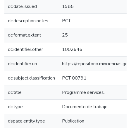
dc.date.issued
1985
dc.description.notes
PCT
dc.format.extent
25
dc.identifier.other
1002646
dc.identifier.uri
https://repositorio.minciencias.
dc.subject.classification
PCT 00791
dc.title
Programme services.
dc.type
Documento de trabajo
dspace.entity.type
Publication