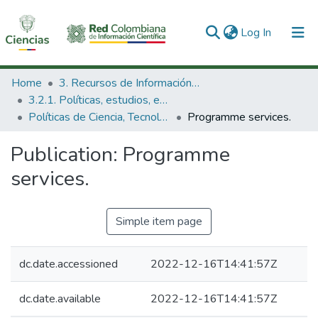
(current)
Log In
Communities & Collections
Home
3. Recursos de Información Científica y Tecnológica
3.2.1. Políticas, estudios, evaluaciones e indicadores de CTeI
All of DSpace
Políticas de Ciencia, Tecnología e Innovación
Programme services.
Statistics
Publication:
Programme
services.
Simple item page
dc.date.accessioned
2022-12-16T14:41:57Z
dc.date.available
2022-12-16T14:41:57Z