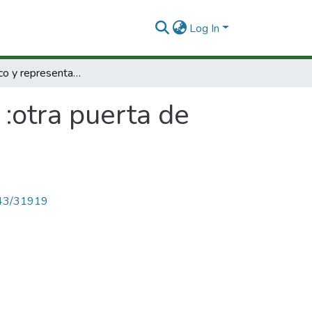
Log In
Chiste gráfico y representación :otra puerta de entrada aleatoria de la mente
 :otra puerta de
4143/31919