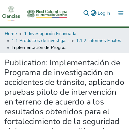
(current)
Log In
Communities & Collections
Home
1. Investigación Financiada con Recursos Públicos
1.1 Productos de investigación
1.1.2. Informes Finales
All of DSpace
Implementación de Programa de investigación en accidentes de tránsito, aplicando pruebas piloto de intervención en terreno de acuerdo a los resultados obtenidos para el fortalecimiento de la seguridad vial en corredores críticos de accidentalidad vial del transporte público intermunicipal.
Statistics
Publication:
Implementación de
Programa de investigación en
accidentes de tránsito, aplicando
pruebas piloto de intervención
en terreno de acuerdo a los
resultados obtenidos para el
fortalecimiento de la seguridad