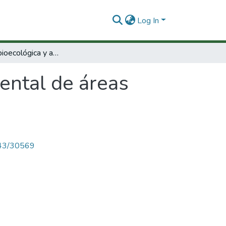
Log In
Evaluación bioecológica y ambiental de áreas arrecifales del Caribe colombiano
ental de áreas
4143/30569