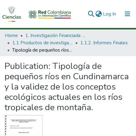
(current)
Log In
Communities & Collections
Home
1. Investigación Financiada con Recursos Públicos
1.1 Productos de investigación
1.1.2. Informes Finales
All of DSpace
Tipología de pequeños ríos en Cundinamarca y la validez de los conceptos ecológicos actuales en los ríos tropicales de montaña.
Statistics
Publication:
Tipología de
pequeños ríos en Cundinamarca
y la validez de los conceptos
ecológicos actuales en los ríos
tropicales de montaña.