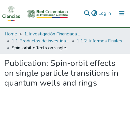
(current)
Log In
Communities & Collections
Home
1. Investigación Financiada con Recursos Públicos
1.1 Productos de investigación
1.1.2. Informes Finales
All of DSpace
Spin-orbit effects on single particle transitions in quantum wells and rings
Statistics
Publication:
Spin-orbit effects
on single particle transitions in
quantum wells and rings