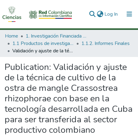
(current)
Log In
Communities & Collections
Home
1. Investigación Financiada con Recursos Públicos
1.1 Productos de investigación
1.1.2. Informes Finales
All of DSpace
Validación y ajuste de la técnica de cultivo de la ostra de mangle Crassostrea rhizophorae con base en la tecnología desarrollada en Cuba para ser transferida al sector productivo colombiano
Statistics
Publication:
Validación y ajuste
de la técnica de cultivo de la
ostra de mangle Crassostrea
rhizophorae con base en la
tecnología desarrollada en Cuba
para ser transferida al sector
productivo colombiano