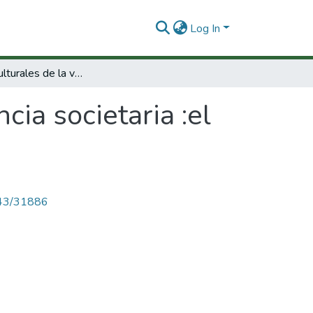
Log In
Aspectos culturales de la violencia societaria :el papel de las instituciones intermedias
cia societaria :el
4143/31886