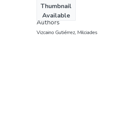
Date
Thumbnail
2001
Available
Authors
Vizcaino Gutiérrez, Milciades