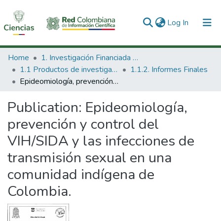
(current)
Log In
Communities & Collections
Home
1. Investigación Financiada con Recursos Públicos
1.1 Productos de investigación
1.1.2. Informes Finales
All of DSpace
Epideomiología, prevención y control del VIH/SIDA y las infecciones de transmisión sexual en una comunidad indígena de Colombia.
Statistics
Publication:
Epideomiología,
prevención y control del
VIH/SIDA y las infecciones de
transmisión sexual en una
comunidad indígena de
Colombia.