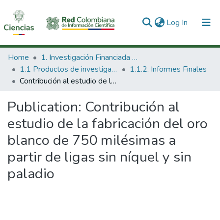
(current)
Log In
Communities & Collections
Home
1. Investigación Financiada con Recursos Públicos
1.1 Productos de investigación
1.1.2. Informes Finales
All of DSpace
Contribución al estudio de la fabricación del oro blanco de 750 milésimas a partir de ligas sin níquel y sin paladio
Statistics
Publication:
Contribución al
estudio de la fabricación del oro
blanco de 750 milésimas a
partir de ligas sin níquel y sin
paladio