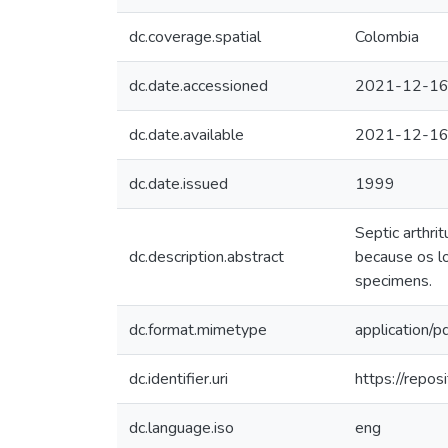
dc.coverage.spatial
Colombia
dc.date.accessioned
2021-12-16
dc.date.available
2021-12-16
dc.date.issued
1999
Septic arthrit
dc.description.abstract
because os lo
specimens.
dc.format.mimetype
application/p
dc.identifier.uri
https://repo
dc.language.iso
eng