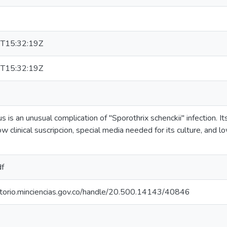
T15:32:19Z
T15:32:19Z
us is an unusual complication of "Sporothrix schenckii" infection. It
w clinical suscripcion, special media needed for its culture, and 
df
sitorio.minciencias.gov.co/handle/20.500.14143/40846