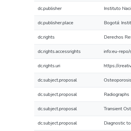
dc.publisher
Instituto Nac
dc.publisher.place
Bogotá: Insti
dc.rights
Derechos Res
dc.rights.accessrights
info:eu-repo
dc.rights.uri
https://crea
dc.subject.proposal
Osteoporosi
dc.subject.proposal
Radiographs
dc.subject.proposal
Transient Ost
dc.subject.proposal
Diagnostic to