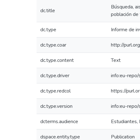
Búsqueda, ais
dc.title
población de 
dc.type
Informe de in
dc.type.coar
http://purl.o
dc.type.content
Text
dc.type.driver
info:eu-repo
dc.type.redcol
https://purl.
dc.type.version
info:eu-repo
dcterms.audience
Estudiantes, 
dspace.entity.type
Publication