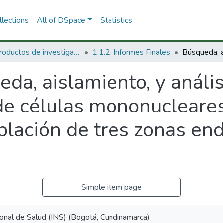
lections
All of DSpace
Statistics
1.1 Productos de investigación
1.1.2. Informes Finales
da, aislamiento, y análi
 de células mononucleare
oblación de tres zonas e
Simple item page
ional de Salud (INS) (Bogotá, Cundinamarca)