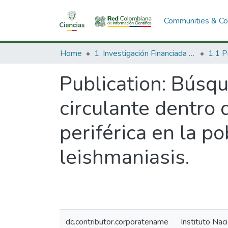
Communities & Col
Home
1. Investigación Financiada con Recursos Públicos
Publication:
Búsque
circulante dentro
periférica en la p
leishmaniasis.
dc.contributor.corporatename
Instituto Nac