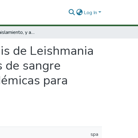
Log In
Búsqueda, aislamiento, y análisis de Leishmania circulante dentro de células mononucleares de sangre periférica en la población de tres zonas endémicas para leishmaniasis.
sis de Leishmania
s de sangre
ndémicas para
spa