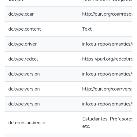
dc.type.coar
http://purl.org/coar/reso
dc.type.content
Text
dc.type.driver
info:eu-repo/semantics/re
dc.type.redcol
https://purl.org/redcol/r
dc.type.version
info:eu-repo/semantics/s
dc.type.version
http://purl.org/coar/ver
dc.type.version
info:eu-repo/semantics/s
Estudiantes, Profesores, 
dcterms.audience
etc.