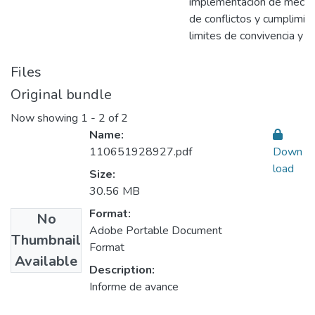
implementación de mecani
de conflictos y cumplimie
limites de convivencia y e
Files
Original bundle
Now showing
1 - 2 of 2
Name:
110651928927.pdf
Down
load
Size:
30.56 MB
Format:
No
Adobe Portable Document
Thumbnail
Format
Available
Description:
Informe de avance