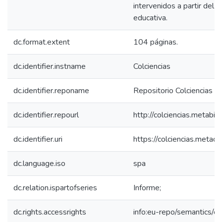
intervenidos a partir del d
educativa.
dc.format.extent
104 páginas.
dc.identifier.instname
Colciencias
dc.identifier.reponame
Repositorio Colciencias
dc.identifier.repourl
http://colciencias.metabib
dc.identifier.uri
https://colciencias.meta
dc.language.iso
spa
dc.relation.ispartofseries
Informe;
dc.rights.accessrights
info:eu-repo/semantics/