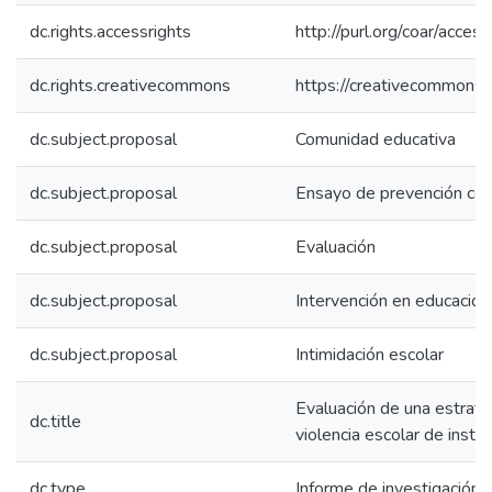
dc.rights.accessrights
http://purl.org/coar/acces
dc.rights.creativecommons
https://creativecommons.o
dc.subject.proposal
Comunidad educativa
dc.subject.proposal
Ensayo de prevención com
dc.subject.proposal
Evaluación
dc.subject.proposal
Intervención en educación
dc.subject.proposal
Intimidación escolar
Evaluación de una estrate
dc.title
violencia escolar de instit
dc.type
Informe de investigación