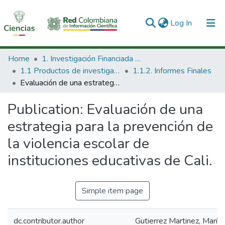
(current)
Log In
Communities & Collections
Home
1. Investigación Financiada con Recursos Públicos
1.1 Productos de investigación
1.1.2. Informes Finales
All of DSpace
Evaluación de una estrategia para la prevención de la violencia escolar de instituciones educativas de Cali.
Statistics
Publication:
Evaluación de una
estrategia para la prevención de
la violencia escolar de
instituciones educativas de Cali.
Simple item page
dc.contributor.author
Gutierrez Martinez, María 