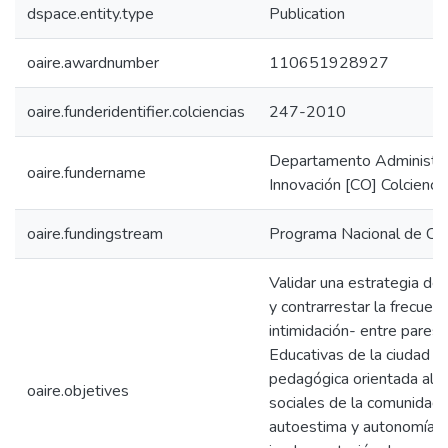
dspace.entity.type
Publication
oaire.awardnumber
110651928927
oaire.funderidentifier.colciencias
247-2010
Departamento Administrat
oaire.fundername
Innovación [CO] Colcienci
oaire.fundingstream
Programa Nacional de CTe
Validar una estrategia de 
y contrarrestar la frecuenc
intimidación- entre pares a
Educativas de la ciudad d
pedagógica orientada al f
oaire.objetives
sociales de la comunidad e
autoestima y autonomía de