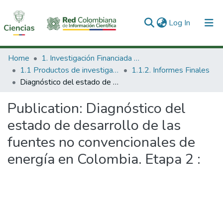
(current)
Log In
Communities & Collections
Home
1. Investigación Financiada con Recursos Públicos
1.1 Productos de investigación
1.1.2. Informes Finales
All of DSpace
Diagnóstico del estado de desarrollo de las fuentes no convencionales de energía en Colombia. Etapa 2 :
Statistics
Publication:
Diagnóstico del
estado de desarrollo de las
fuentes no convencionales de
energía en Colombia. Etapa 2 :