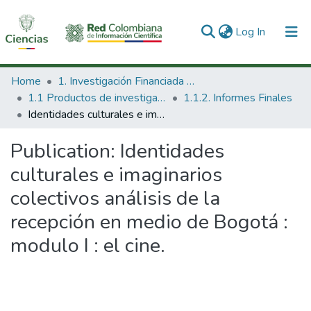
(current)
Log In
Communities & Collections
Home
1. Investigación Financiada con Recursos Públicos
1.1 Productos de investigación
1.1.2. Informes Finales
All of DSpace
Identidades culturales e imaginarios colectivos análisis de la recepción en medio de Bogotá : modulo I : el cine.
Statistics
Publication:
Identidades
culturales e imaginarios
colectivos análisis de la
recepción en medio de Bogotá :
modulo I : el cine.