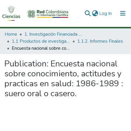
(current)
Log In
Communities & Collections
Home
1. Investigación Financiada con Recursos Públicos
1.1 Productos de investigación
1.1.2. Informes Finales
All of DSpace
Encuesta nacional sobre conocimiento, actitudes y practicas en salud: 1986-1989 : suero oral o casero.
Statistics
Publication:
Encuesta nacional
sobre conocimiento, actitudes y
practicas en salud: 1986-1989 :
suero oral o casero.