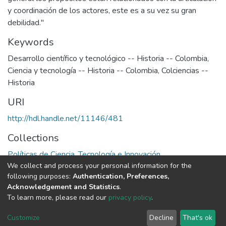
y coordinación de los actores, este es a su vez su gran
debilidad."
Keywords
Desarrollo científico y tecnológico -- Historia -- Colombia
,
Ciencia y tecnología -- Historia -- Colombia
,
Colciencias --
Historia
URI
http://hdl.handle.net/11146/481
Collections
Políticas de Ciencia, Tecnología e Innovación
We collect and process your personal information for the
following purposes:
Authentication, Preferences,
Full item page
Acknowledgement and Statistics
.
To learn more, please read our
privacy policy
.
DSpace software
copyright © 2002-2026
LYRASIS
Cookie
Privacy
End User
Send
Customize
Decline
That's ok
settings
policy
Agreement
Feedback