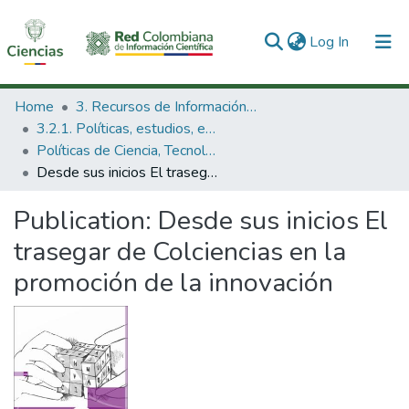
(current)
Log In
Communities & Collections
Home
3. Recursos de Información Científica y Tecnológica
3.2.1. Políticas, estudios, evaluaciones e indicadores de CTeI
All of DSpace
Políticas de Ciencia, Tecnología e Innovación
Desde sus inicios El trasegar de Colciencias en la promoción de la innovación
Statistics
Publication:
Desde sus inicios El
trasegar de Colciencias en la
promoción de la innovación