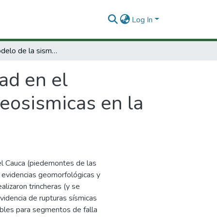
Log In
Hacia un modelo de la sismicidad en el suroccidente Colombiano: investigación paleosismicas en la región del valle del Cauca.
ad en el
eosismicas en la
del Cauca (piedemontes de las
a, evidencias geomorfológicas y
alizaron trincheras (y se
videncia de rupturas sísmicas
bles para segmentos de falla