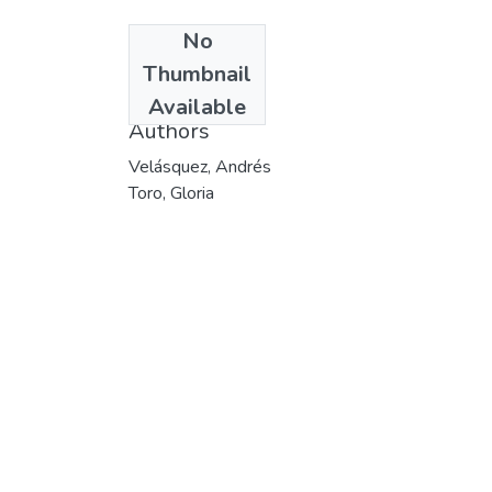
No
Date
Thumbnail
2003-10-30
Available
Authors
Velásquez, Andrés
Toro, Gloria