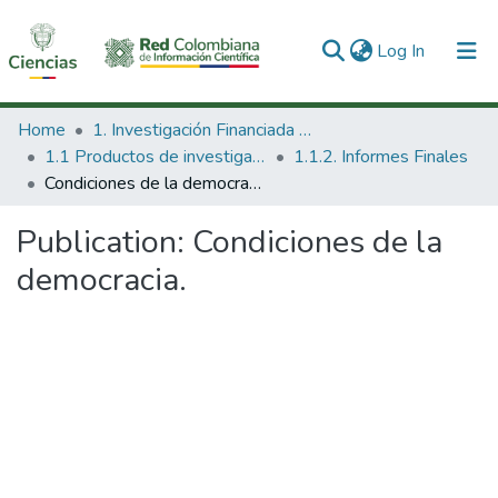
(current)
Log In
Communities & Collections
Home
1. Investigación Financiada con Recursos Públicos
1.1 Productos de investigación
1.1.2. Informes Finales
All of DSpace
Condiciones de la democracia.
Statistics
Publication:
Condiciones de la
democracia.