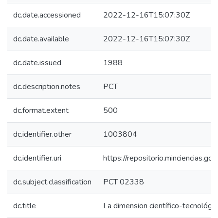
dc.date.accessioned
2022-12-16T15:07:30Z
dc.date.available
2022-12-16T15:07:30Z
dc.date.issued
1988
dc.description.notes
PCT
dc.format.extent
500
dc.identifier.other
1003804
dc.identifier.uri
https://repositorio.minciencias.
dc.subject.classification
PCT 02338
dc.title
La dimension científico-tecnológic