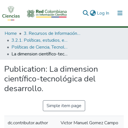
(current)
Log In
Communities & Collections
Home
3. Recursos de Información Científica y Tecnológica
3.2.1. Políticas, estudios, evaluaciones e indicadores de CTeI
All of DSpace
Políticas de Ciencia, Tecnología e Innovación
La dimension científico-tecnológica del desarrollo.
Statistics
Publication:
La dimension
científico-tecnológica del
desarrollo.
Simple item page
dc.contributor.author
Victor Manuel Gomez Campo