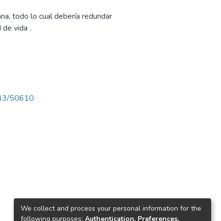
ana, todo lo cual debería redundar
 de vida .
4143/50610
We collect and process your personal information for the
following purposes:
Authentication, Preferences,