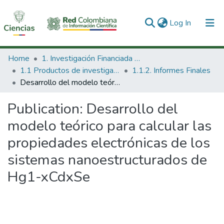
(current)
Log In
Communities & Collections
Home
1. Investigación Financiada con Recursos Públicos
1.1 Productos de investigación
1.1.2. Informes Finales
All of DSpace
Desarrollo del modelo teórico para calcular las propiedades electrónicas de los sistemas nanoestructurados de Hg1-xCdxSe
Statistics
Publication:
Desarrollo del
modelo teórico para calcular las
propiedades electrónicas de los
sistemas nanoestructurados de
Hg1-xCdxSe