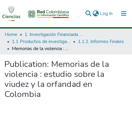
(current)
Log In
Communities & Collections
Home
1. Investigación Financiada con Recursos Públicos
1.1 Productos de investigación
1.1.2. Informes Finales
All of DSpace
Memorias de la violencia : estudio sobre la viudez y la orfandad en Colombia
Statistics
Publication:
Memorias de la
violencia : estudio sobre la
viudez y la orfandad en
Colombia