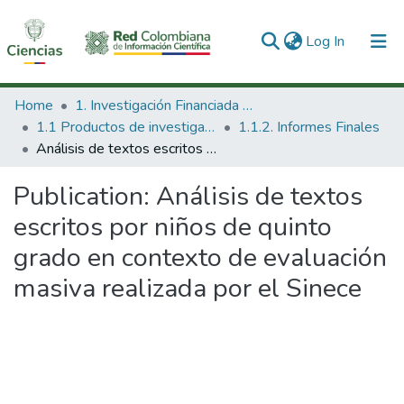
(current)
Log In
Communities & Collections
Home
1. Investigación Financiada con Recursos Públicos
1.1 Productos de investigación
1.1.2. Informes Finales
All of DSpace
Análisis de textos escritos por niños de quinto grado en contexto de evaluación masiva realizada por el Sinece
Statistics
Publication:
Análisis de textos
escritos por niños de quinto
grado en contexto de evaluación
masiva realizada por el Sinece