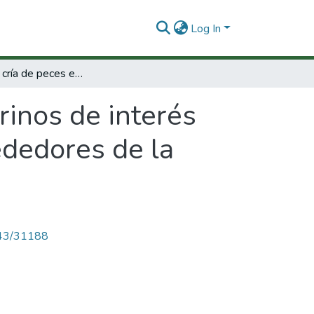
Log In
Ensayos de cría de peces estuarinos de interés comercial utilizando jaulas flotantes en alrededores de la bahía de buenaventura
rinos de interés
rededores de la
4143/31188