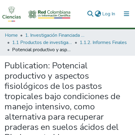
(current)
Log In
Communities & Collections
Home
1. Investigación Financiada con Recursos Públicos
1.1 Productos de investigación
1.1.2. Informes Finales
All of DSpace
Potencial productivo y aspectos fisiológicos de los pastos tropicales bajo condiciones de manejo intensivo, como alternativa para recuperar praderas en suelos ácidos del Piedemonte Llanero.
Statistics
Publication:
Potencial
productivo y aspectos
fisiológicos de los pastos
tropicales bajo condiciones de
manejo intensivo, como
alternativa para recuperar
praderas en suelos ácidos del