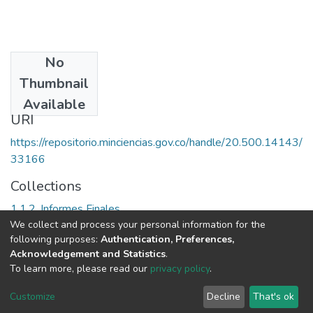
No
Date
Thumbnail
2004
Available
URI
https://repositorio.minciencias.gov.co/handle/20.500.14143/
33166
Collections
1.1.2. Informes Finales
We collect and process your personal information for the
following purposes:
Authentication, Preferences,
Full item page
Acknowledgement and Statistics
.
To learn more, please read our
privacy policy
.
DSpace software
copyright © 2002-2026
LYRASIS
Cookie
Privacy
End User
Send
Customize
Decline
That's ok
settings
policy
Agreement
Feedback