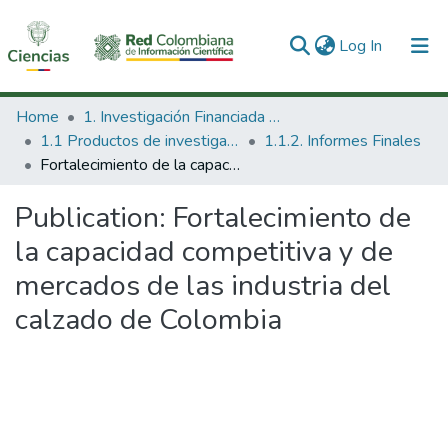
(current)
Log In
Communities & Collections
Home
1. Investigación Financiada con Recursos Públicos
1.1 Productos de investigación
1.1.2. Informes Finales
All of DSpace
Fortalecimiento de la capacidad competitiva y de mercados de las industria del calzado de Colombia
Statistics
Publication:
Fortalecimiento de
la capacidad competitiva y de
mercados de las industria del
calzado de Colombia