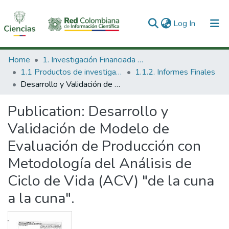
(current)
Log In
Communities & Collections
Home
1. Investigación Financiada con Recursos Públicos
1.1 Productos de investigación
1.1.2. Informes Finales
All of DSpace
Desarrollo y Validación de Modelo de Evaluación de Producción con Metodología del Análisis de Ciclo de Vida (ACV) "de la cuna a la cuna".
Statistics
Publication:
Desarrollo y
Validación de Modelo de
Evaluación de Producción con
Metodología del Análisis de
Ciclo de Vida (ACV) "de la cuna
a la cuna".