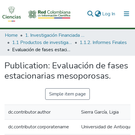
(current)
Log In
Communities & Collections
Home
1. Investigación Financiada con Recursos Públicos
1.1 Productos de investigación
1.1.2. Informes Finales
All of DSpace
Evaluación de fases estacionarias mesoporosas.
Statistics
Publication:
Evaluación de fases
estacionarias mesoporosas.
Simple item page
dc.contributor.author
Sierra García, Ligia
dc.contributor.corporatename
Universidad de Antioquia