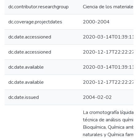
dc.contributor.researchgroup
Ciencia de los materiales
dc.coverage.projectdates
2000-2004
dc.date.accessioned
2020-03-14T01:39:11Z
dc.date.accessioned
2020-12-17T22:22:27Z
dc.date.available
2020-03-14T01:39:11Z
dc.date.available
2020-12-17T22:22:27Z
dc.date.issued
2004-02-02
La cromotografía líquida d
técnica de análisis químic
Bioquímica, Química ambie
naturales y Química farma