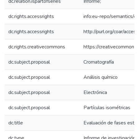
dc.relation.ispartofseries
Informe;
dc.rights.accessrights
info:eu-repo/semantics/
dc.rights.accessrights
http://purl.org/coar/acces
dc.rights.creativecommons
https://creativecommons.o
dc.subject.proposal
Cromatografía
dc.subject.proposal
Análisis químico
dc.subject.proposal
Electrónica
dc.subject.proposal
Partículas isométricas
dc.title
Evaluación de fases esta
dc.type
Informe de investigación