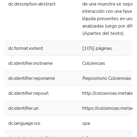
dc.description.abstract
de una muestra se separan,
interacción con una fase e
líquida presentes en una 
analizadas luego por dife
(Apartes del texto).
dc.format.extent
[105] páginas.
dc.identifier.instname
Colciencias
dc.identifier.reponame
Repositorio Colciencias
dc.identifier.repourl
http://colciencias.metabib
dc.identifier.uri
https://colciencias.meta
dc.language.iso
spa