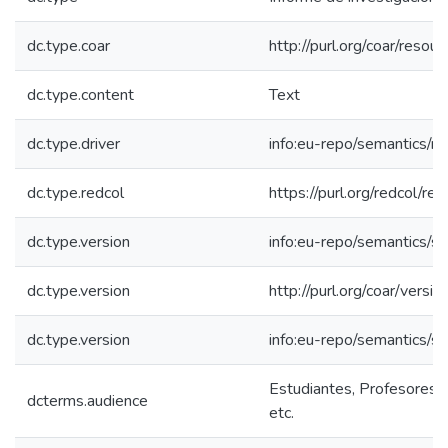
dc.type.coar
http://purl.org/coar/reso
dc.type.content
Text
dc.type.driver
info:eu-repo/semantics/re
dc.type.redcol
https://purl.org/redcol/r
dc.type.version
info:eu-repo/semantics/s
dc.type.version
http://purl.org/coar/ver
dc.type.version
info:eu-repo/semantics/s
Estudiantes, Profesores, 
dcterms.audience
etc.