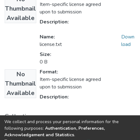
Item-specific license agreed
Thumbnail
upon to submission
Available
Description:
Name:
Down
license.txt
load
Size:
0 B
Format:
No
Item-specific license agreed
Thumbnail
upon to submission
Available
Description:
Collections
We collect and process your personal information for the
1.1.2. Informes Finales
following purposes:
Authentication, Preferences,
Acknowledgement and Statistics
.