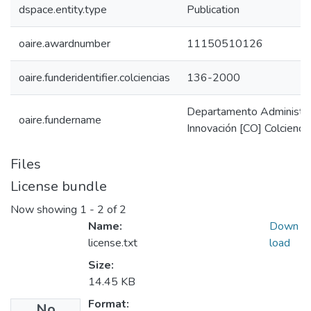
dspace.entity.type
Publication
oaire.awardnumber
11150510126
oaire.funderidentifier.colciencias
136-2000
Departamento Administrat
oaire.fundername
Innovación [CO] Colcienci
Files
License bundle
Now showing
1 - 2 of 2
Name:
Down
license.txt
load
Size:
14.45 KB
Format:
No