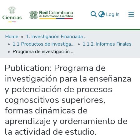
(current)
Log In
Communities & Collections
Home
1. Investigación Financiada con Recursos Públicos
1.1 Productos de investigación
1.1.2. Informes Finales
All of DSpace
Programa de investigación para la enseñanza y potenciación de procesos cognoscitivos superiores, formas dinámicas de aprendizaje y ordenamiento de la actividad de estudio.
Statistics
Publication:
Programa de
investigación para la enseñanza
y potenciación de procesos
cognoscitivos superiores,
formas dinámicas de
aprendizaje y ordenamiento de
la actividad de estudio.