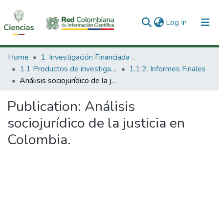
(current)
Log In
Communities & Collections
Home
1. Investigación Financiada con Recursos Públicos
1.1 Productos de investigación
1.1.2. Informes Finales
All of DSpace
Análisis sociojurídico de la justicia en Colombia.
Statistics
Publication:
Análisis
sociojurídico de la justicia en
Colombia.