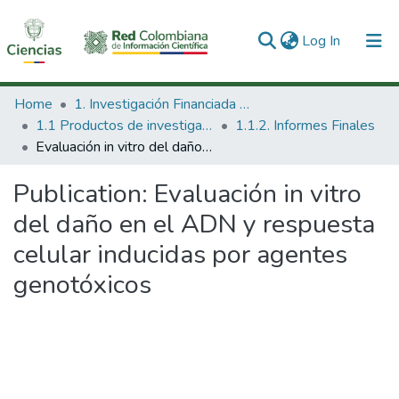
(current)
Log In
Communities & Collections
Home
1. Investigación Financiada con Recursos Públicos
1.1 Productos de investigación
1.1.2. Informes Finales
All of DSpace
Evaluación in vitro del daño en el ADN y respuesta celular inducidas por agentes genotóxicos
Statistics
Publication:
Evaluación in vitro
del daño en el ADN y respuesta
celular inducidas por agentes
genotóxicos