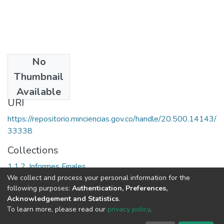
No
Date
Thumbnail
2005
Available
URI
https://repositorio.minciencias.gov.co/handle/20.500.14143/
33338
Collections
1.1.2. Informes Finales
We collect and process your personal information for the
following purposes:
Authentication, Preferences,
Full item page
Acknowledgement and Statistics
.
To learn more, please read our
privacy policy
.
DSpace software
copyright © 2002-2026
LYRASIS