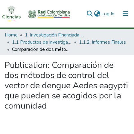
(current)
Log In
Communities & Collections
Home
1. Investigación Financiada con Recursos Públicos
1.1 Productos de investigación
1.1.2. Informes Finales
All of DSpace
Comparación de dos métodos de control del vector de dengue Aedes eagypti que pueden se acogidos por la comunidad
Statistics
Publication:
Comparación de
dos métodos de control del
vector de dengue Aedes eagypti
que pueden se acogidos por la
comunidad