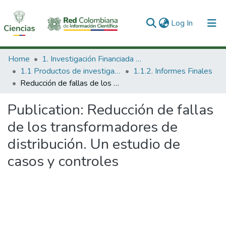
(current)
Log In
Communities & Collections
Home
1. Investigación Financiada con Recursos Públicos
1.1 Productos de investigación
1.1.2. Informes Finales
All of DSpace
Reducción de fallas de los transformadores de distribución. Un estudio de casos y controles
Statistics
Publication:
Reducción de fallas
de los transformadores de
distribución. Un estudio de
casos y controles