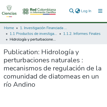
(current)
Log In
Communities & Collections
Home
1. Investigación Financiada con Recursos Públicos
1.1 Productos de investigación
1.1.2. Informes Finales
All of DSpace
Hidrología y perturbaciones naturales : mecanismos de regulación de la comunidad de diatomeas en un río Andino
Statistics
Publication:
Hidrología y
perturbaciones naturales :
mecanismos de regulación de la
comunidad de diatomeas en un
río Andino