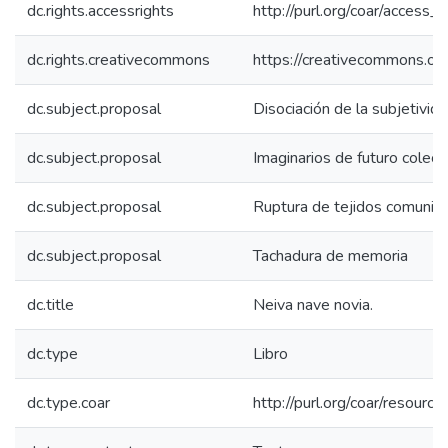
dc.rights.accessrights
http://purl.org/coar/access_r
dc.rights.creativecommons
https://creativecommons.org
dc.subject.proposal
Disociación de la subjetivid
dc.subject.proposal
Imaginarios de futuro colect
dc.subject.proposal
Ruptura de tejidos comunica
dc.subject.proposal
Tachadura de memoria
dc.title
Neiva nave novia.
dc.type
Libro
dc.type.coar
http://purl.org/coar/resourc