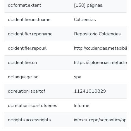
dc.format.extent
[150] páginas.
dc.identifier.instname
Colciencias
dc.identifier.reponame
Repositorio Colciencias
dc.identifier.repourl
http://colciencias.metabibli
dc.identifier.uri
https://colciencias.metadi
dc.language.iso
spa
dc.relation.ispartof
11241010829
dc.relation.ispartofseries
Informe;
dc.rights.accessrights
info:eu-repo/semantics/op