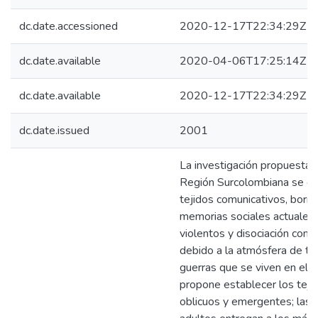
dc.date.accessioned
2020-12-17T22:34:29Z
dc.date.available
2020-04-06T17:25:14Z
dc.date.available
2020-12-17T22:34:29Z
dc.date.issued
2001
La investigación propuesta 
Región Surcolombiana se es
tejidos comunicativos, borr
memorias sociales actuales 
violentos y disociación cons
debido a la atmósfera de te
guerras que se viven en el te
propone establecer los teji
oblicuos y emergentes; las