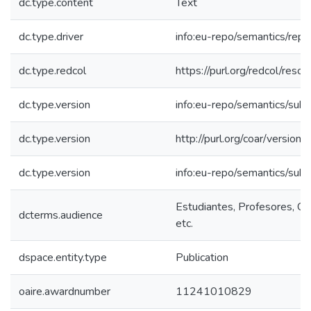
dc.type.content
Text
dc.type.driver
info:eu-repo/semantics/repo
dc.type.redcol
https://purl.org/redcol/reso
dc.type.version
info:eu-repo/semantics/sub
dc.type.version
http://purl.org/coar/versi
dc.type.version
info:eu-repo/semantics/sub
Estudiantes, Profesores, Co
dcterms.audience
etc.
dspace.entity.type
Publication
oaire.awardnumber
11241010829