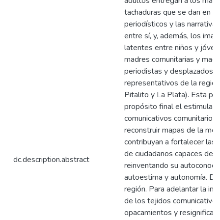
adultos entregan a los más j
tachaduras que se dan en las 
periodísticos y las narrativas
entre sí, y, además, los imag
latentes entre niños y jóven
madres comunitarias y maest
periodistas y desplazados, 
representativos de la región
Pitalito y La Plata). Esta p
propósito final el estimular
comunicativos comunitarios 
reconstruir mapas de la memo
contribuyan a fortalecer las
de ciudadanos capaces de viv
dc.description.abstract
reinventando su autoconoci-m
autoestima y autonomía. De
región. Para adelantar la inv
de los tejidos comunicativos
opacamientos y resignificac