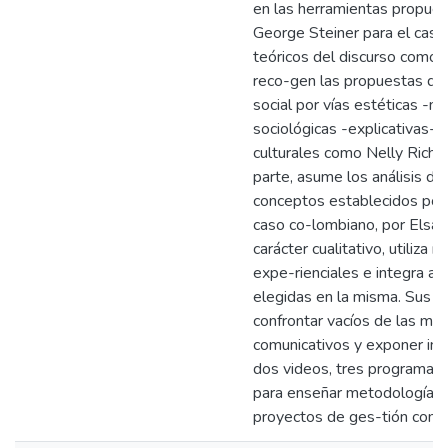
en las herramientas propuest
George Steiner para el caso
teóricos del discurso como 
reco-gen las propuestas de
social por vías estéticas -me
sociológicas -explicativas-
culturales como Nelly Richa
parte, asume los análisis de
conceptos establecidos por 
caso co-lombiano, por Elsa B
carácter cualitativo, utiliza
expe-rienciales e integra a
elegidas en la misma. Sus pr
confrontar vacíos de las mem
comunicativos y exponer imag
dos videos, tres programas d
para enseñar metodologías 
proyectos de ges-tión comun