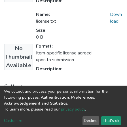
Description:
Name:
Down
license.txt
load
Size:
0 B
Format:
No
Item-specific license agreed
Thumbnail
upon to submission
Available
Description:
Collections
We collect and process your personal information for the
1.1.2. Informes Finales
following purposes:
Authentication, Preferences,
Acknowledgement and Statistics
.
To learn more, please read our
privacy policy
.
DSpace software
copyright © 2002-2026
LYRASIS
Cookie
Privacy
End User
Send
Customize
Decline
That's ok
settings
policy
Agreement
Feedback