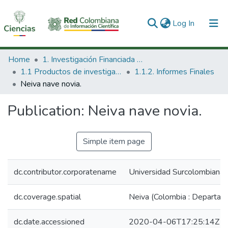
(current)
Log In
Communities & Collections
Home
1. Investigación Financiada con Recursos Públicos
1.1 Productos de investigación
1.1.2. Informes Finales
All of DSpace
Neiva nave novia.
Statistics
Publication:
Neiva nave novia.
Simple item page
dc.contributor.corporatename
Universidad Surcolombiana (
dc.coverage.spatial
Neiva (Colombia : Departam
dc.date.accessioned
2020-04-06T17:25:14Z