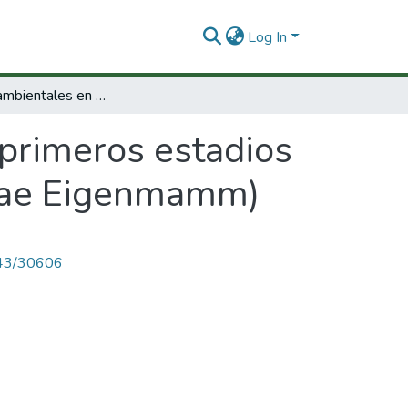
Log In
Influencias ambientales en los primeros estadios del bocachico (Prochilodus reticulatus mariae Eigenmamm)
 primeros estadios
riae Eigenmamm)
4143/30606