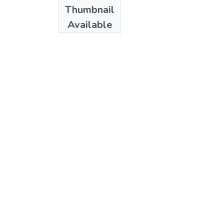
Date
Thumbnail
1981
Available