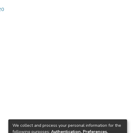
20
We collect and process your personal information for the
following purposes:
Authentication, Preferences,