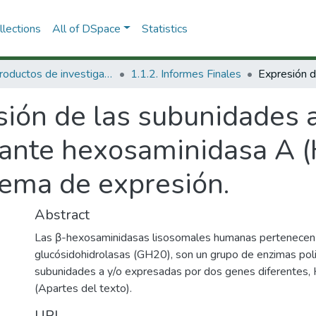
lections
All of DSpace
Statistics
1.1 Productos de investigación
1.1.2. Informes Finales
ión de las subunidades a
ante hexosaminidasa A (
tema de expresión.
Abstract
Las β-hexosaminidasas lisosomales humanas pertenecen a 
glucósidohidrolasas (GH20), son un grupo de enzimas poli
subunidades a y/o expresadas por dos genes diferentes
(Apartes del texto).
URI