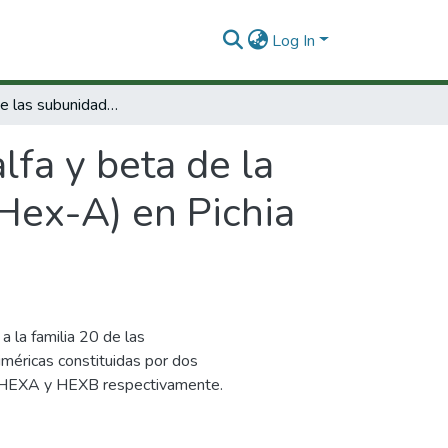
Log In
Expresión de las subunidades alfa y beta de la proteína recombinante hexosaminidasa A (Hex-A) en Pichia pastoris como sistema de expresión.
lfa y beta de la
Hex-A) en Pichia
la familia 20 de las
méricas constituidas por dos
, HEXA y HEXB respectivamente.