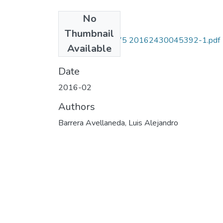
No
Files
Thumbnail
120352128575 20162430045392-1.pdf
Available
(19.56 MB)
Date
2016-02
Authors
Barrera Avellaneda, Luis Alejandro