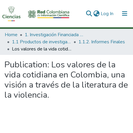
(current)
Log In
Communities & Collections
Home
1. Investigación Financiada con Recursos Públicos
1.1 Productos de investigación
1.1.2. Informes Finales
All of DSpace
Los valores de la vida cotidiana en Colombia, una visión a través de la literatura de la violencia.
Statistics
Publication:
Los valores de la
vida cotidiana en Colombia, una
visión a través de la literatura de
la violencia.