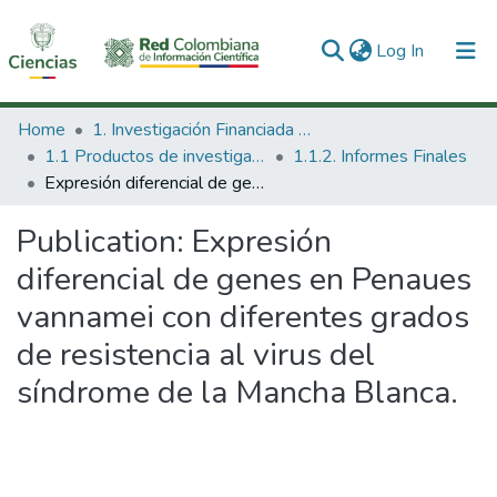
(current)
Log In
Communities & Collections
Home
1. Investigación Financiada con Recursos Públicos
1.1 Productos de investigación
1.1.2. Informes Finales
All of DSpace
Expresión diferencial de genes en Penaues vannamei con diferentes grados de resistencia al virus del síndrome de la Mancha Blanca.
Statistics
Publication:
Expresión
diferencial de genes en Penaues
vannamei con diferentes grados
de resistencia al virus del
síndrome de la Mancha Blanca.