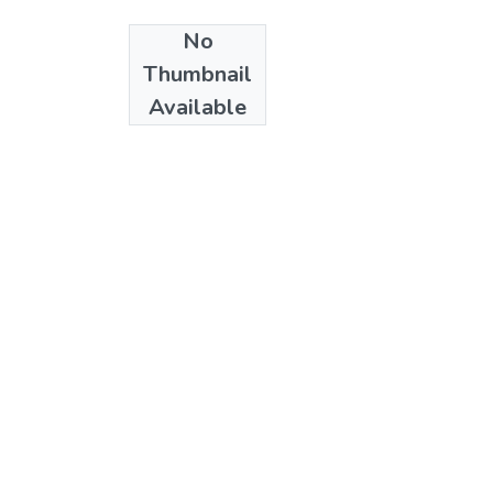
No
Date
Thumbnail
21
Available